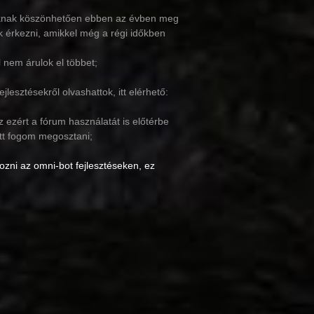
toknak köszönhetően ebben az évben meg
ak érkezni, amikkel még a régi időkben
 nem árulok el többet;
jlesztésekről olvashattok, itt elérhető:
 ezért a fórum használatát is előtérbe
 ott fogom megosztani;
ozni az omni-bot fejlesztéseken, ez