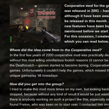
Cooperative mod for the 
was released in 2001 – ha
although it have been await
be released in this month.
new features have been bui
mentioned before we start t
For this occasion, I create
which you can read below.
Where did the idea come from to the Cooperative mod?
In the first few years of 2000 cooperative mod was practically d
without this mod telling omnifarious foolish reasons (it cannot b
the Deathmatch – games started to become boring, Cooperative 
games. Unfortunately it couldn’t help the games, which missed t
unique gameplay ’till nowadays.
How did you get into the group?
I tried to make this mod more times on my own, but looking back 
stopped, because without any kind of result it would be just wasti
there is anybody working on such a project like this, especially 
found Fretnn, who was keen on to start over. I contacted him im