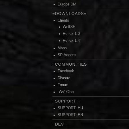
Europe DM
=DOWNLOADS=
Clients
WolfSE
Reflex 1.0
Reflex 1.4
Maps
SP Addons
=COMMUNITIES=
Facebook
Discord
Forum
.Wv’ Clan
=SUPPORT=
SUPPORT_HU
SUPPORT_EN
=DEV=