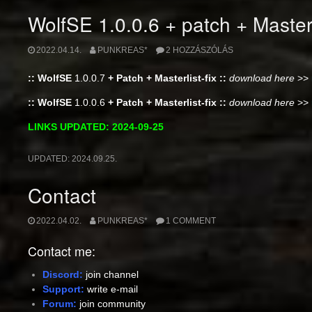
WolfSE 1.0.0.6 + patch + Masterli
2022.04.14.
PUNKREAS*
2 HOZZÁSZÓLÁS
:: WolfSE
1.0.0.7
+ Patch + Masterlist-fix ::
download here
>>
:: WolfSE
1.0.0.6
+ Patch + Masterlist-fix ::
download here
>>
LINKS UPDATED:
2024-09-25
UPDATED:
2024.09.25.
Contact
2022.04.02.
PUNKREAS*
1 COMMENT
Contact me:
Discord:
join channel
Support:
write e-m
ail
Forum:
join community