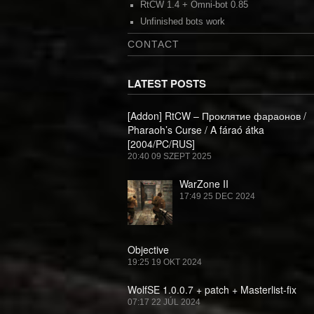
RtCW 1.4 + Omni-bot 0.85
Unfinished bots work
CONTACT
LATEST POSTS
[Addon] RtCW – Проклятие фараонов /
Pharaoh’s Curse / A fáraó átka
[2004/PC/RUS]
20:40
09 SZEPT 2025
WarZone II
17:49
25 DEC 2024
Objective
19:25
19 OKT 2024
WolfSE 1.0.0.7 + patch + Masterlist-fix
07:17
22 JÚL 2024