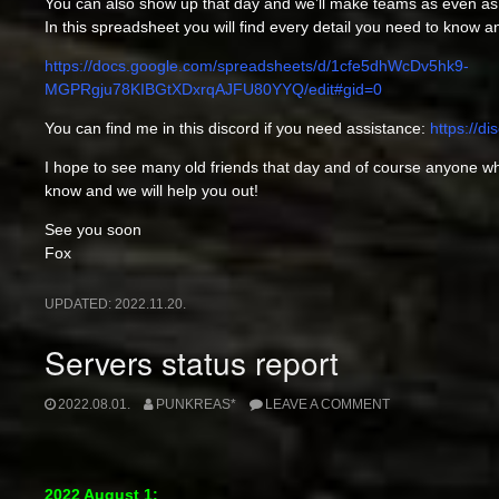
You can also show up that day and we’ll make teams as even as
In this spreadsheet you will find every detail you need to know a
https://docs.google.com/spreadsheets/d/1cfe5dhWcDv5hk9-
MGPRgju78KIBGtXDxrqAJFU80YYQ/edit#gid=0
You can find me in this discord if you need assistance:
https://d
I hope to see many old friends that day and of course anyone who
know and we will help you out!
See you soon
Fox
UPDATED:
2022.11.20.
Servers status report
2022.08.01.
PUNKREAS*
LEAVE A COMMENT
2022 August 1: