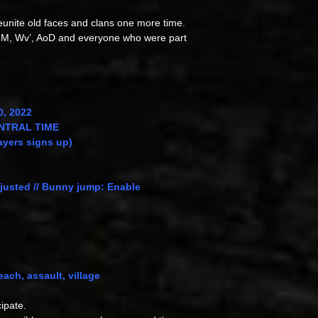
reunite old faces and clans one more time.
M, Wv’, AoD and everyone who were part
0, 2022
CENTRAL TIME
layers signs up)
djusted // Bunny jump: Enable
ch, assault, village
ipate.