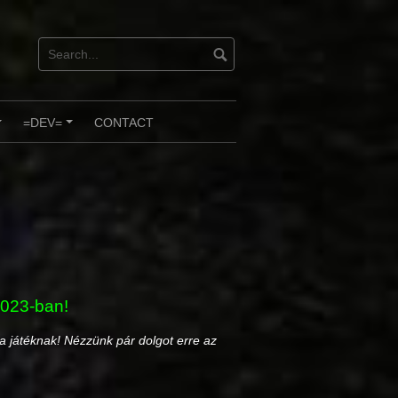
=DEV=
CONTACT
+
+
023-ban!
játéknak! Nézzünk pár dolgot erre az