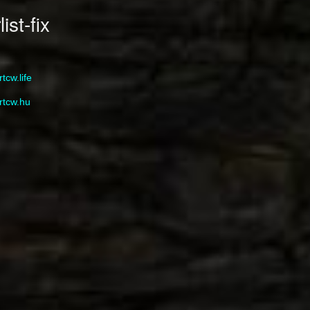
st-fix
rtcw.life
rtcw.hu