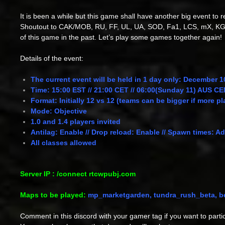
It is been a while but this game shall have another big event to 
Shoutout
to CAK/MOB, RU, FF, UL, UA, SOD, Fa1, LCS, mX, KG
of this game in the past. Let’s play some games together again!
Details of the event:
The current event will be held in 1 day only: December 1
Time: 15:00 EST // 21:00 CET // 06:00(Sunday 11) AUS 
Format: Initially 12 vs 12 (teams can be bigger if more p
Mode: Objective
1.0 and 1.4 players invited
Antilag: Enable // Drop reload: Enable // Spawn times: A
All classes allowed
Server IP : /connect rtcwpubj.com
Maps to be played:
mp_marketgarden, tundra_rush_beta, bea
Comment in this discord with your gamer tag if you want to partic