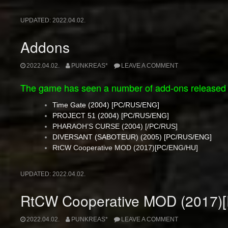
UPDATED:
2022.04.02.
Addons
2022.04.02.
PUNKREAS*
LEAVE A COMMENT
The game has seen a number of add-ons released ov
Time Gate (2004) [PC/RUS/ENG]
PROJECT 51 (2004) [PC/RUS/ENG]
PHARAOH’S CURSE (2004) [/PC/RUS]
DIVERSANT (SABOTEUR) (2005) [PC/RUS/ENG]
RtCW Cooperative MOD (2017)[PC/ENG/HU]
UPDATED:
2022.04.02.
RtCW Cooperative MOD (2017)
2022.04.02.
PUNKREAS*
LEAVE A COMMENT