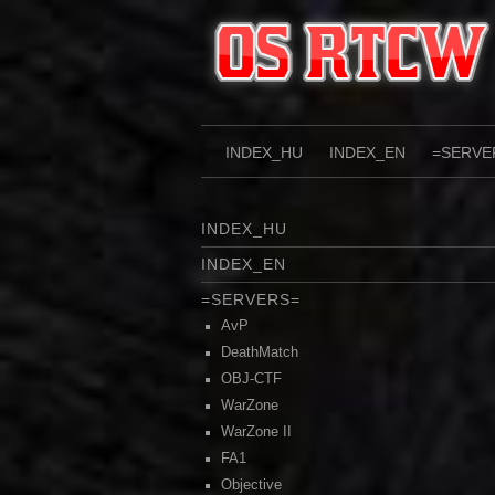
Skip
to
content
INDEX_HU
INDEX_EN
=SERVE
INDEX_HU
INDEX_EN
=SERVERS=
AvP
DeathMatch
OBJ-CTF
WarZone
WarZone II
FA1
Objective