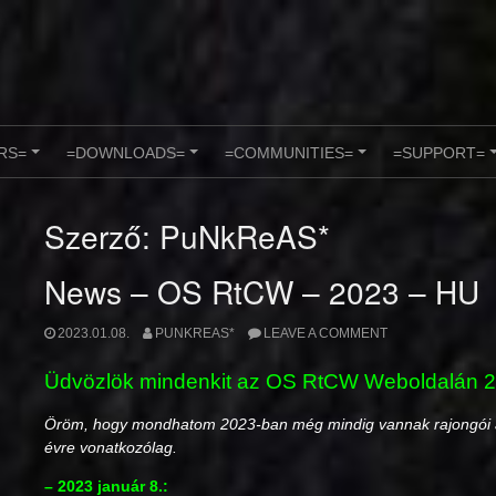
RS=
=DOWNLOADS=
=COMMUNITIES=
=SUPPORT=
+
+
+
Szerző:
PuNkReAS*
News – OS RtCW – 2023 – HU
2023.01.08.
PUNKREAS*
LEAVE A COMMENT
Üdvözlök mindenkit az OS RtCW Weboldalán 2
Öröm, hogy mondhatom 2023-ban még mindig vannak rajongói a 
évre vonatkozólag.
– 2023 január 8.: