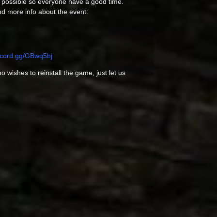
 possible so everyone have a good time.
nd more info about the event:
iscord.gg/GBwq5bj
 wishes to reinstall the game, just let us