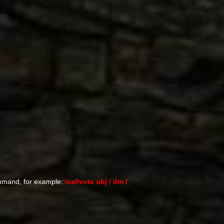
ommand, for example:
/callvote obj / dm /