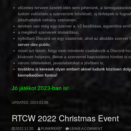
előzetes terveim szerint idén sem pihenünk, a támogatáso
tudom valósítani a szerverünk bővítését, új térképek is fogn
játszhattatok néhány szerveren;
tervben van még egy szerver a ‘v2 beállítása, egyenlőre erről
a meglévő szerverek átalakítása;
nyitottam Discord-on egy csatornát, ahol az akutális szerver fe
server-dev-public
;
mivel azt látom, hogy nem mindenki csatlakozik a Discord-hoz
kívánom helyezni, illetve a szerverrel kapcsolatos híreket is
várom ötleteiteket, javaslataitokat a jövőben is;
továbbra is keresek olyan embert akivel tudunk közösen dolg
kiemelkedően fontos!
Jó játékot 2023-ban is!
UPDATED:
2023.01.08.
RTCW 2022 Christmas Event
2022.11.20.
PUNKREAS*
LEAVE A COMMENT